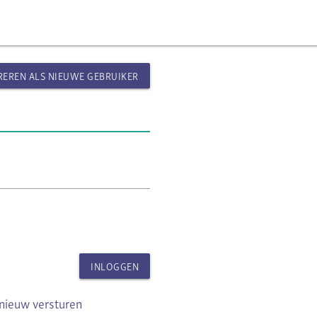
REREN ALS NIEUWE GEBRUIKER
INLOGGEN
pnieuw versturen